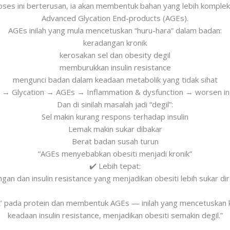
oses ini berterusan, ia akan membentuk bahan yang lebih komplek
Advanced Glycation End-products (AGEs).
AGEs inilah yang mula mencetuskan “huru-hara” dalam badan:
keradangan kronik
kerosakan sel dan obesity degil
memburukkan insulin resistance
mengunci badan dalam keadaan metabolik yang tidak sihat
→ Glycation → AGEs → Inflammation & dysfunction → worsen ins
Dan di sinilah masalah jadi “degil”:
Sel makin kurang respons terhadap insulin
Lemak makin sukar dibakar
Berat badan susah turun
“AGEs menyebabkan obesiti menjadi kronik”
✔️ Lebih tepat:
 dan insulin resistance yang menjadikan obesiti lebih sukar dir
elekat’ pada protein dan membentuk AGEs — inilah yang mencetusk
keadaan insulin resistance, menjadikan obesiti semakin degil.”