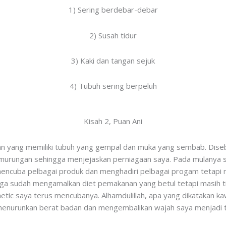
1) Sering berdebar-debar
2) Susah tidur
3) Kaki dan tangan sejuk
4) Tubuh sering berpeluh
Kisah 2, Puan Ani
 yang memiliki tubuh yang gempal dan muka yang sembab. Dise
urungan sehingga menjejaskan perniagaan saya. Pada mulanya s
mencuba pelbagai produk dan menghadiri pelbagai progam tetapi 
a sudah mengamalkan diet pemakanan yang betul tetapi masih ti
etic saya terus mencubanya. Alhamdulillah, apa yang dikatakan ka
nurunkan berat badan dan mengembalikan wajah saya menjadi tiru