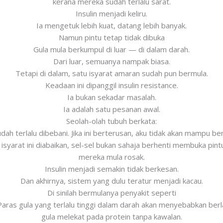
kerana mereka sudah terlalu sarat.
Insulin menjadi keliru.
Ia mengetuk lebih kuat, datang lebih banyak.
Namun pintu tetap tidak dibuka
Gula mula berkumpul di luar — di dalam darah.
Dari luar, semuanya nampak biasa.
Tetapi di dalam, satu isyarat amaran sudah pun bermula.
Keadaan ini dipanggil insulin resistance.
Ia bukan sekadar masalah.
Ia adalah satu pesanan awal.
Seolah-olah tubuh berkata:
dah terlalu dibebani. Jika ini berterusan, aku tidak akan mampu be
a isyarat ini diabaikan, sel-sel bukan sahaja berhenti membuka pin
mereka mula rosak.
Insulin menjadi semakin tidak berkesan.
Dan akhirnya, sistem yang dulu teratur menjadi kacau.
Di sinilah bermulanya penyakit seperti
Paras gula yang terlalu tinggi dalam darah akan menyebabkan ber
gula melekat pada protein tanpa kawalan.