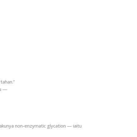
rtahan.”
tu —
lakunya non-enzymatic glycation — iaitu