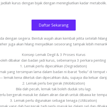
Jadilah kurus dengan bijak dengan meningkatkan kadar metabolik.
Daftar Sekarang
da dengan segera. Bentuk wajah akan kembali jelita setelah hil
leher juga akan hilang menjadikan seseorang tampak lebih menarik
Konsep Lemak Degil & 3 Proses Kurus
oleh dibakar dan badan jadi kurus, sebenarnya 3 perkara penting 
1. Lemak perlu dipecahkan (Degradation)
mak yang tersimpan lama dalam badan ni ibarat “beku” di tempat d
 — lemak kena diketuk dan dipecahkan dulu, supaya dia keluar dar
2. Lemak perlu bergerak (Mobilization)
Bila dah pecah, lemak tak boleh duduk situ lagi.
erlu bergerak masuk ke dalam aliran darah untuk dibawa ke tempat
3. Lemak perlu digunakan sebagai tenaga (Utilization)
 lemak yang dah bergerak tadi perlu masuk ke dalam sel dan dibaka