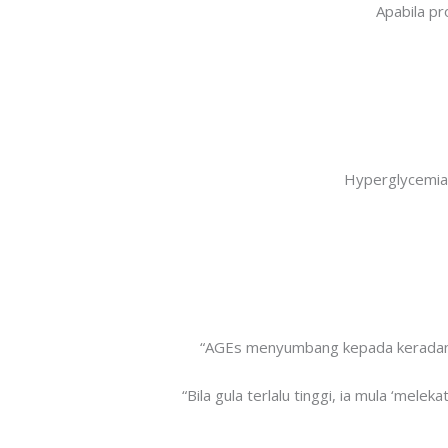
Apabila pr
Hyperglycemia 
“AGEs menyumbang kepada keradangan
“Bila gula terlalu tinggi, ia mula ‘m