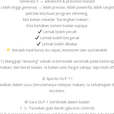
Generasi 3 → advanced & precision-based
Lebih tinggi generasi → lebih precise, lebih powerful, lebih targe
Jadi bila kita buat program slimming,
kita bukan sekadar “kurangkan makan”…
Kita betulkan sistem badan supaya:
Lemak boleh pecah
Lemak boleh bergerak
Lemak boleh dibakar
Barulah hasil kurus itu cepat, konsisten dan sustainable
-1) dianggap “amazing” sebab ia bertindak serentak pada beber
 makan, dan berat badan. Ia bukan satu fungsi sahaja, tapi multi-e
🔬 Apa itu GLP-1?
hasilkan dalam usus (terutamanya selepas makan). Ia sebahagian 
incretins.
⚙️ Cara GLP-1 bertindak dalam badan
1. 📉 Turunkan gula darah (glucose control)
GLP-1 merangsang pankreas untuk keluarkan insulin bila gula tingg