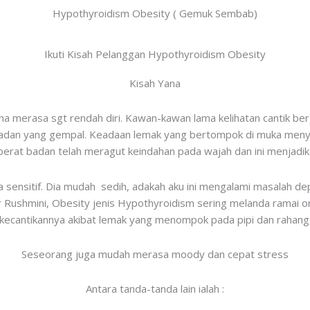
Hypothyroidism Obesity ( Gemuk Sembab)
Ikuti Kisah Pelanggan Hypothyroidism Obesity
Kisah Yana
ana merasa sgt rendah diri. Kawan-kawan lama kelihatan cantik b
dan yang gempal. Keadaan lemak yang bertompok di muka menye
erat badan telah meragut keindahan pada wajah dan ini menjadik
sa sensitif. Dia mudah sedih, adakah aku ini mengalami masalah de
Rushmini, Obesity jenis Hypothyroidism sering melanda ramai or
kecantikannya akibat lemak yang menompok pada pipi dan rahang
Seseorang juga mudah merasa moody dan cepat stress
Antara tanda-tanda lain ialah :