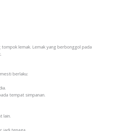
ang tompok lemak. Lemak yang berbonggol pada
.
mesti berlaku:
ia.
ipada tempat simpanan.
 lain.
r jadi tenaga.