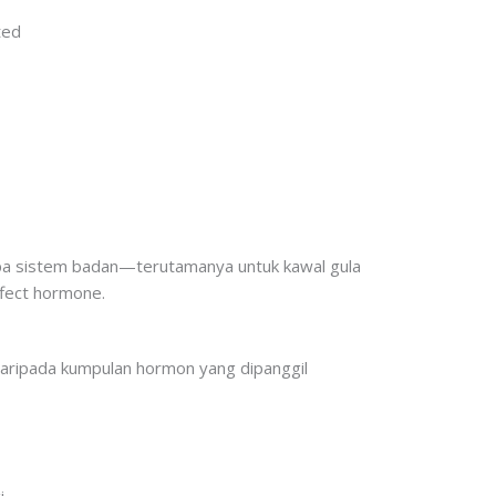
ted
apa sistem badan—terutamanya untuk kawal gula
ffect hormone.
daripada kumpulan hormon yang dipanggil
i