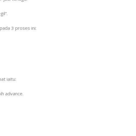
il”.
pada 3 proses ini:
t iaitu:
ih advance.