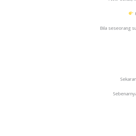
K
Bila seseorang su
Sekaran
Sebenarnya