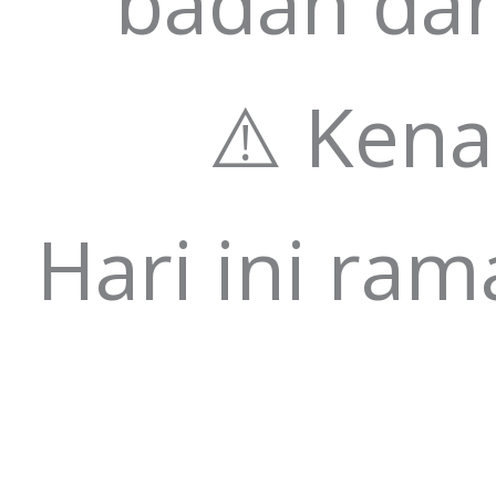
badan dan
⚠️ Ken
Hari ini ram