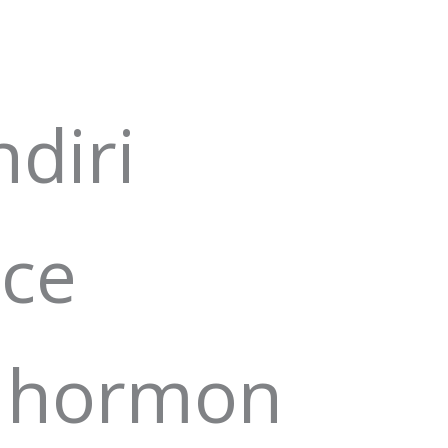
diri
nce
r hormon