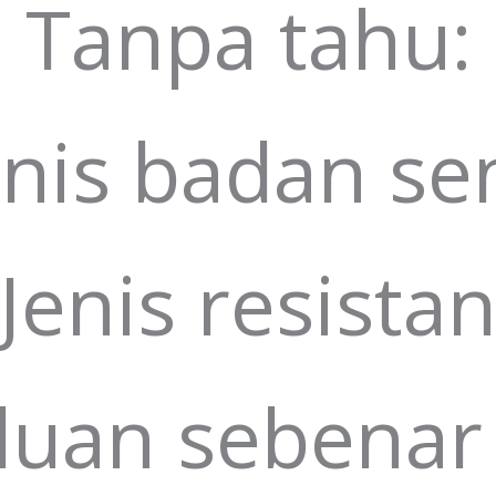
Tanpa tahu:
enis badan sen
Jenis resista
luan sebena