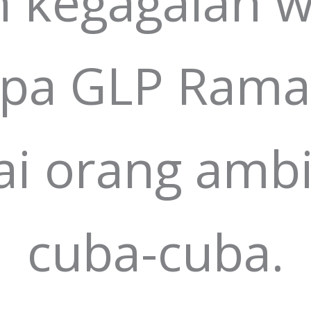
 kegagalan we
apa GLP Ramai
ai orang amb
cuba-cuba.