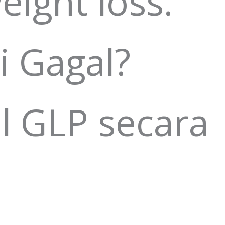
ight loss.
 Gagal?
il GLP secara