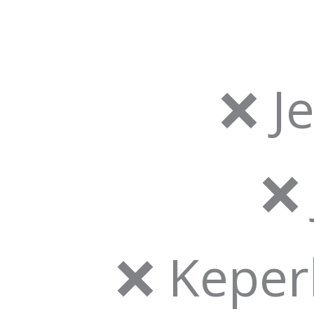
❌ J
❌ 
❌ Keper