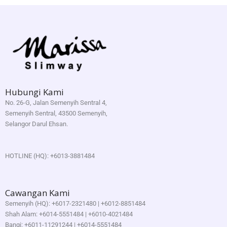
Hubungi Kami
No. 26-G, Jalan Semenyih Sentral 4,
Semenyih Sentral, 43500 Semenyih,
Selangor Darul Ehsan.
HOTLINE (HQ): +6013-3881484
Cawangan Kami
Semenyih (HQ): +6017-2321480 | +6012-8851484
Shah Alam: +6014-5551484 | +6010-4021484
Bangi: +6011-11291244 | +6014-5551484