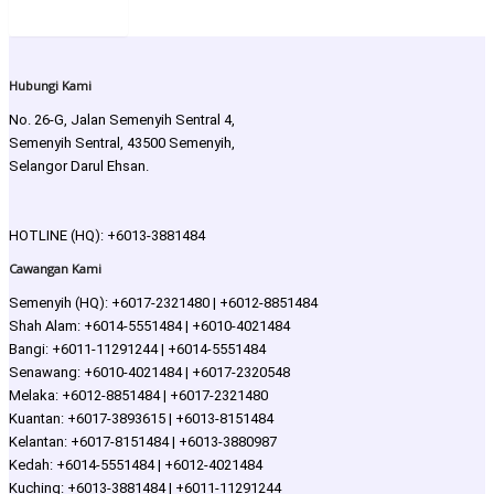
Hantar!
Hubungi Kami
No. 26-G, Jalan Semenyih Sentral 4,
Semenyih Sentral, 43500 Semenyih,
Selangor Darul Ehsan.
HOTLINE (HQ): +6013-3881484
Cawangan Kami
Semenyih (HQ): +6017-2321480 | +6012-8851484
Shah Alam: +6014-5551484 | +6010-4021484
Bangi: +6011-11291244 | +6014-5551484
Senawang: +6010-4021484 | +6017-2320548
Melaka: +6012-8851484 | +6017-2321480
Kuantan: +6017-3893615 | +6013-8151484
Kelantan: +6017-8151484 | +6013-3880987
Kedah: +6014-5551484 | +6012-4021484
Kuching: +6013-3881484 | +6011-11291244