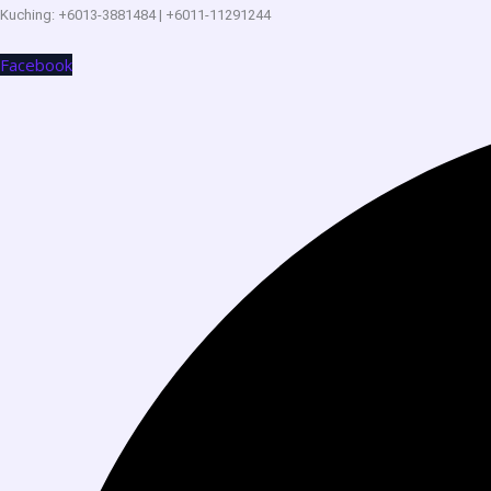
Kuching: +6013-3881484 | +6011-11291244
Facebook