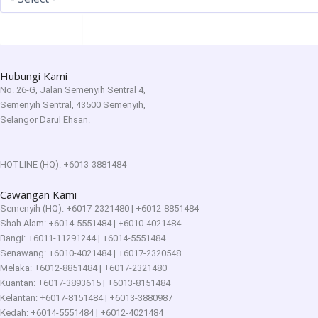
Hantar!
Hubungi Kami
No. 26-G, Jalan Semenyih Sentral 4,
Semenyih Sentral, 43500 Semenyih,
Selangor Darul Ehsan.
HOTLINE (HQ): +6013-3881484
Cawangan Kami
Semenyih (HQ): +6017-2321480 | +6012-8851484
Shah Alam: +6014-5551484 | +6010-4021484
Bangi: +6011-11291244 | +6014-5551484
Senawang: +6010-4021484 | +6017-2320548
Melaka: +6012-8851484 | +6017-2321480
Kuantan: +6017-3893615 | +6013-8151484
Kelantan: +6017-8151484 | +6013-3880987
Kedah: +6014-5551484 | +6012-4021484