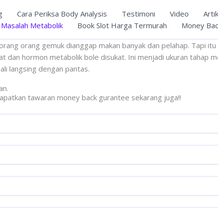
g
Cara Periksa Body Analysis
Testimoni
Video
Arti
 Masalah Metabolik
Book Slot Harga Termurah
Money Bac
rang orang gemuk dianggap makan banyak dan pelahap. Tapi itu t
t dan hormon metabolik bole disukat. Ini menjadi ukuran tahap me
li langsing dengan pantas.
an.
apatkan tawaran money back gurantee sekarang juga!!