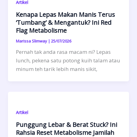
Artikel
Kenapa Lepas Makan Manis Terus
‘Tumbang’ & Mengantuk? Ini Red
Flag Metabolisme
Marissa Slimway
|
25/07/2026
Pernah tak anda rasa macam ni? Lepas
lunch, pekena satu potong kuih talam atau
minum teh tarik lebih manis sikit,
Artikel
Punggung Lebar & Berat Stuck? Ini
Rahsia Reset Metabolisme Jamilah