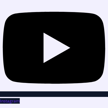
Instagram