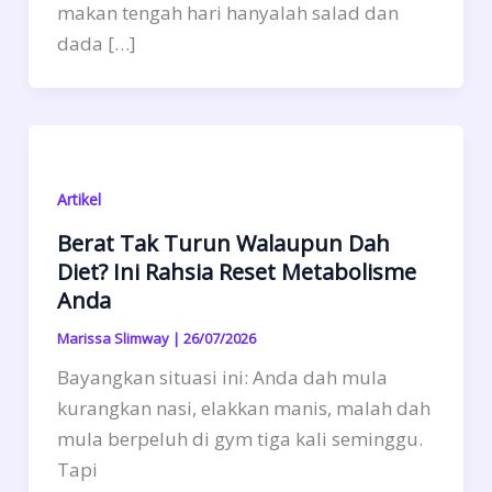
makan tengah hari hanyalah salad dan
dada […]
Artikel
Berat Tak Turun Walaupun Dah
Diet? Ini Rahsia Reset Metabolisme
Anda
Marissa Slimway
|
26/07/2026
Bayangkan situasi ini: Anda dah mula
kurangkan nasi, elakkan manis, malah dah
mula berpeluh di gym tiga kali seminggu.
Tapi