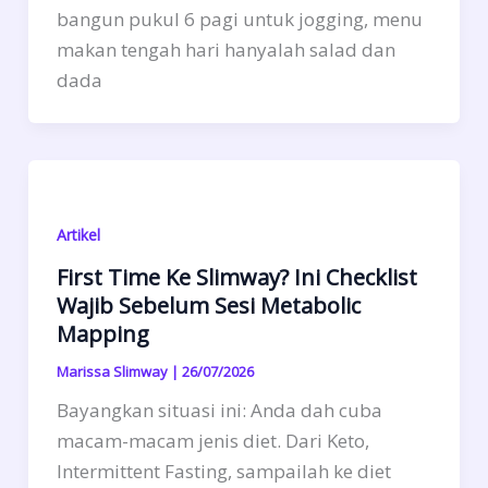
bangun pukul 6 pagi untuk jogging, menu
makan tengah hari hanyalah salad dan
dada
Artikel
First Time Ke Slimway? Ini Checklist
Wajib Sebelum Sesi Metabolic
Mapping
Marissa Slimway
|
26/07/2026
Bayangkan situasi ini: Anda dah cuba
macam-macam jenis diet. Dari Keto,
Intermittent Fasting, sampailah ke diet