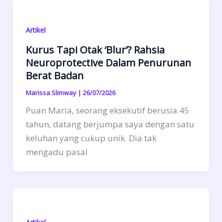
Artikel
Kurus Tapi Otak ‘Blur’? Rahsia
Neuroprotective Dalam Penurunan
Berat Badan
Marissa Slimway
|
26/07/2026
Puan Maria, seorang eksekutif berusia 45
tahun, datang berjumpa saya dengan satu
keluhan yang cukup unik. Dia tak
mengadu pasal