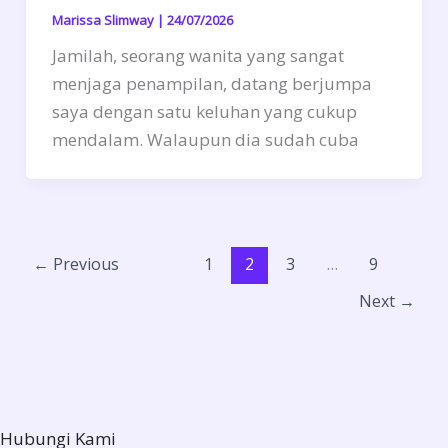
Marissa Slimway
|
24/07/2026
Jamilah, seorang wanita yang sangat
menjaga penampilan, datang berjumpa
saya dengan satu keluhan yang cukup
mendalam. Walaupun dia sudah cuba
←
Previous
1
2
3
…
9
Next
→
Hubungi Kami