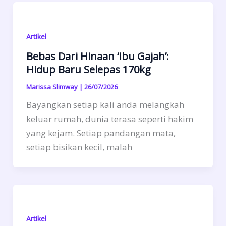
Artikel
Bebas Dari Hinaan ‘Ibu Gajah’:
Hidup Baru Selepas 170kg
Marissa Slimway
|
26/07/2026
Bayangkan setiap kali anda melangkah
keluar rumah, dunia terasa seperti hakim
yang kejam. Setiap pandangan mata,
setiap bisikan kecil, malah
Artikel