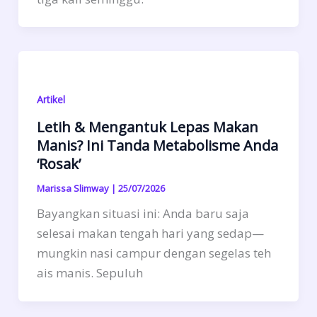
Artikel
Letih & Mengantuk Lepas Makan
Manis? Ini Tanda Metabolisme Anda
‘Rosak’
Marissa Slimway
|
25/07/2026
Bayangkan situasi ini: Anda baru saja
selesai makan tengah hari yang sedap—
mungkin nasi campur dengan segelas teh
ais manis. Sepuluh