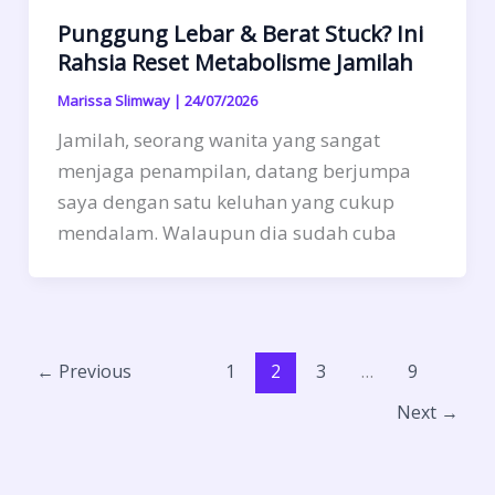
Punggung Lebar & Berat Stuck? Ini
Rahsia Reset Metabolisme Jamilah
Marissa Slimway
|
24/07/2026
Jamilah, seorang wanita yang sangat
menjaga penampilan, datang berjumpa
saya dengan satu keluhan yang cukup
mendalam. Walaupun dia sudah cuba
←
Previous
1
2
3
…
9
Next
→