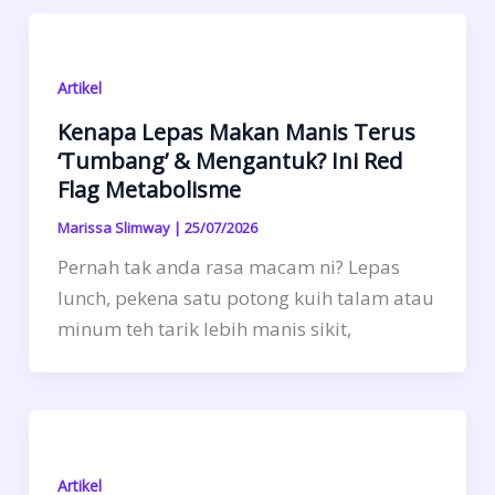
Artikel
Kenapa Lepas Makan Manis Terus
‘Tumbang’ & Mengantuk? Ini Red
Flag Metabolisme
Marissa Slimway
|
25/07/2026
Pernah tak anda rasa macam ni? Lepas
lunch, pekena satu potong kuih talam atau
minum teh tarik lebih manis sikit,
Artikel