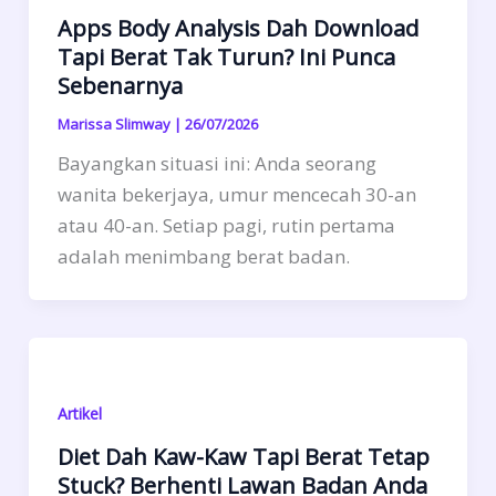
Apps Body Analysis Dah Download
Tapi Berat Tak Turun? Ini Punca
Sebenarnya
Marissa Slimway
|
26/07/2026
Bayangkan situasi ini: Anda seorang
wanita bekerjaya, umur mencecah 30-an
atau 40-an. Setiap pagi, rutin pertama
adalah menimbang berat badan.
Artikel
Diet Dah Kaw-Kaw Tapi Berat Tetap
Stuck? Berhenti Lawan Badan Anda